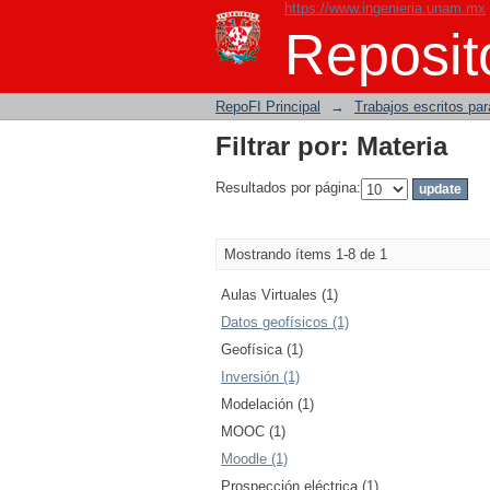
https://www.ingenieria.unam.mx
Filtrar por: Materia
Reposito
RepoFI Principal
→
Trabajos escritos para
Filtrar por: Materia
Resultados por página:
Mostrando ítems 1-8 de 1
Aulas Virtuales (1)
Datos geofísicos (1)
Geofísica (1)
Inversión (1)
Modelación (1)
MOOC (1)
Moodle (1)
Prospección eléctrica (1)