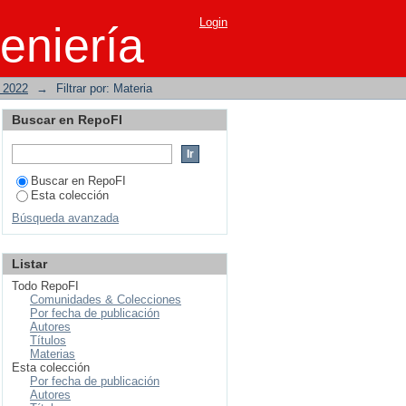
Login
eniería
o 2022
→
Filtrar por: Materia
Buscar en RepoFI
Buscar en RepoFI
Esta colección
Búsqueda avanzada
Listar
Todo RepoFI
Comunidades & Colecciones
Por fecha de publicación
Autores
Títulos
Materias
Esta colección
Por fecha de publicación
Autores