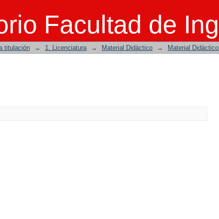
rio Facultad de Ing
 titulación
→
1. Licenciatura
→
Material Didáctico
→
Material Didáctic