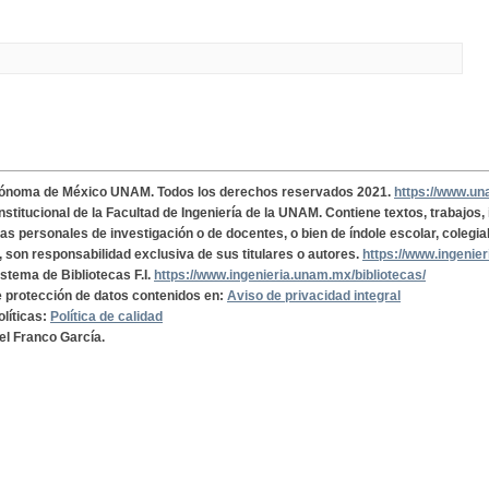
tónoma de México UNAM. Todos los derechos reservados 2021.
https://www.u
institucional de la Facultad de Ingeniería de la UNAM. Contiene textos, trabajos
cas personales de investigación o de docentes, o bien de índole escolar, colegia
, son responsabilidad exclusiva de sus titulares o autores.
https://www.ingenie
istema de Bibliotecas F.I.
https://www.ingenieria.unam.mx/bibliotecas/
de protección de datos contenidos en:
Aviso de privacidad integral
olíticas:
Política de calidad
el Franco García.