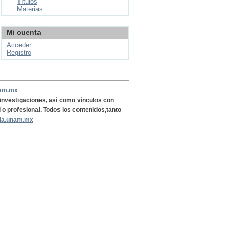
Títulos
Materias
Mi cuenta
Acceder
Registro
nam.mx
, investigaciones, así como vínculos con
l o profesional. Todos los contenidos,tanto
ria.unam.mx