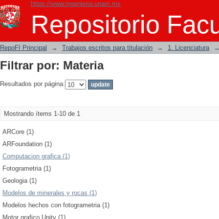
https://www.ingenieria.unam.mx
Filtrar por: Materia
Repositorio Facu
RepoFI Principal
→
Trabajos escritos para titulación
→
1. Licenciatura
Filtrar por: Materia
Resultados por página:
Mostrando ítems 1-10 de 1
ARCore (1)
ARFoundation (1)
Computacion grafica (1)
Fotogrametria (1)
Geologia (1)
Modelos de minerales y rocas (1)
Modelos hechos con fotogrametria (1)
Motor grafico Unity (1)