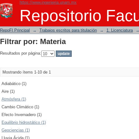
https://www.ingenieria.unam.mx
Filtrar por: Materia
Repositorio Facu
RepoFI Principal
→
Trabajos escritos para titulación
→
1. Licenciatura
Filtrar por: Materia
Resultados por página:
Mostrando ítems 1-10 de 1
Adiabático (1)
Aire (1)
Atmósfera (1)
Cambio Climático (1)
Efecto Invernadero (1)
Equilibrio hidrostático (1)
Geociencias (1)
Lluvia Ácida (1)