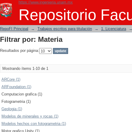
https://www.ingenieria.unam.mx
Filtrar por: Materia
Repositorio Facu
RepoFI Principal
→
Trabajos escritos para titulación
→
1. Licenciatura
Filtrar por: Materia
Resultados por página:
Mostrando ítems 1-10 de 1
ARCore (1)
ARFoundation (1)
Computacion grafica (1)
Fotogrametria (1)
Geologia (1)
Modelos de minerales y rocas (1)
Modelos hechos con fotogrametria (1)
Motor grafico Unity (1)