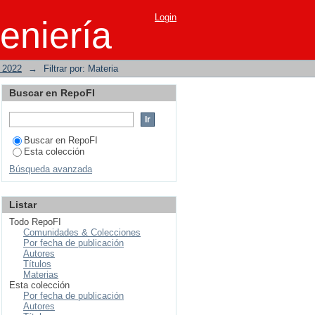
Login
eniería
o 2022
→
Filtrar por: Materia
Buscar en RepoFI
Buscar en RepoFI
Esta colección
Búsqueda avanzada
Listar
Todo RepoFI
Comunidades & Colecciones
Por fecha de publicación
Autores
Títulos
Materias
Esta colección
Por fecha de publicación
Autores