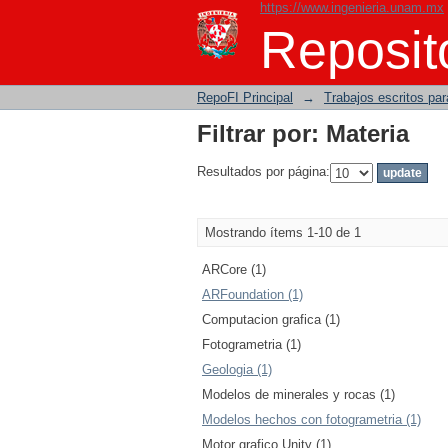
https://www.ingenieria.unam.mx
Filtrar por: Materia
Reposito
RepoFI Principal
→
Trabajos escritos para
Filtrar por: Materia
Resultados por página:
Mostrando ítems 1-10 de 1
ARCore (1)
ARFoundation (1)
Computacion grafica (1)
Fotogrametria (1)
Geologia (1)
Modelos de minerales y rocas (1)
Modelos hechos con fotogrametria (1)
Motor grafico Unity (1)