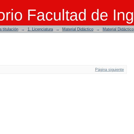
rio Facultad de Ing
 titulación
→
1. Licenciatura
→
Material Didáctico
→
Material Didáctic
Página siguiente