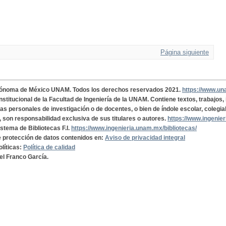
Página siguiente
tónoma de México UNAM. Todos los derechos reservados 2021.
https://www.u
institucional de la Facultad de Ingeniería de la UNAM. Contiene textos, trabajos
cas personales de investigación o de docentes, o bien de índole escolar, colegia
, son responsabilidad exclusiva de sus titulares o autores.
https://www.ingenie
istema de Bibliotecas F.I.
https://www.ingenieria.unam.mx/bibliotecas/
de protección de datos contenidos en:
Aviso de privacidad integral
olíticas:
Política de calidad
el Franco García.