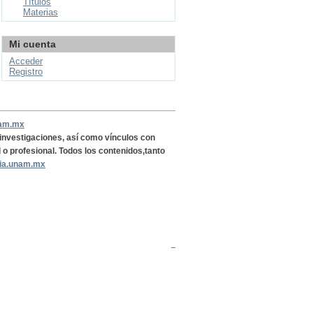
Títulos
Materias
Mi cuenta
Acceder
Registro
nam.mx
, investigaciones, así como vínculos con
l o profesional. Todos los contenidos,tanto
ria.unam.mx