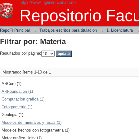
https://www.ingenieria.unam.mx
Filtrar por: Materia
Repositorio Facu
RepoFI Principal
→
Trabajos escritos para titulación
→
1. Licenciatura
Filtrar por: Materia
Resultados por página:
Mostrando ítems 1-10 de 1
ARCore (1)
ARFoundation (1)
Computacion grafica (1)
Fotogrametria (1)
Geologia (1)
Modelos de minerales y rocas (1)
Modelos hechos con fotogrametria (1)
Motor grafico Unity (1)