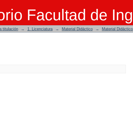
rio Facultad de Ing
 titulación
→
1. Licenciatura
→
Material Didáctico
→
Material Didáctic