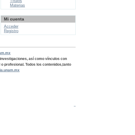
Títulos
Materias
Mi cuenta
Acceder
Registro
nam.mx
, investigaciones, así como vínculos con
l o profesional. Todos los contenidos,tanto
ria.unam.mx