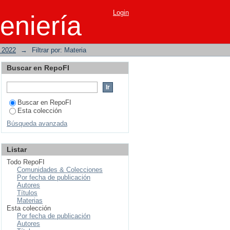
Login
eniería
o 2022
→
Filtrar por: Materia
Buscar en RepoFI
Buscar en RepoFI
Esta colección
Búsqueda avanzada
Listar
Todo RepoFI
Comunidades & Colecciones
Por fecha de publicación
Autores
Títulos
Materias
Esta colección
Por fecha de publicación
Autores