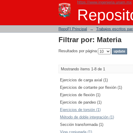
https://www.ingenieria.unam.mx
Filtrar por: Materia
Reposito
RepoFI Principal
→
Trabajos escritos para
Filtrar por: Materia
Resultados por página:
Mostrando ítems 1-8 de 1
Ejercicios de carga axial (1)
Ejercicios de cortante por flexión (1)
Ejercicios de flexión (1)
Ejercicios de pandeo (1)
Ejercicios de torsión (1)
Método de doble integración (1)
Sección transformada (1)
Viga conjugada (1)