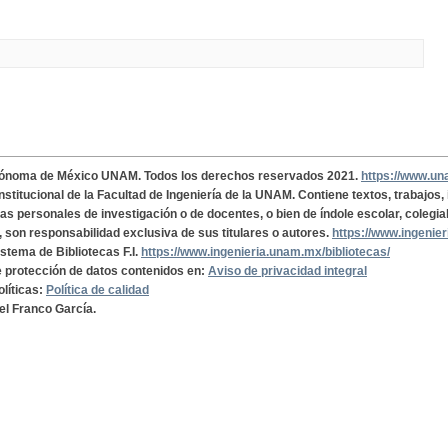
tónoma de México UNAM. Todos los derechos reservados 2021.
https://www.u
institucional de la Facultad de Ingeniería de la UNAM. Contiene textos, trabajos
cas personales de investigación o de docentes, o bien de índole escolar, colegia
, son responsabilidad exclusiva de sus titulares o autores.
https://www.ingenie
istema de Bibliotecas F.I.
https://www.ingenieria.unam.mx/bibliotecas/
de protección de datos contenidos en:
Aviso de privacidad integral
olíticas:
Política de calidad
el Franco García.