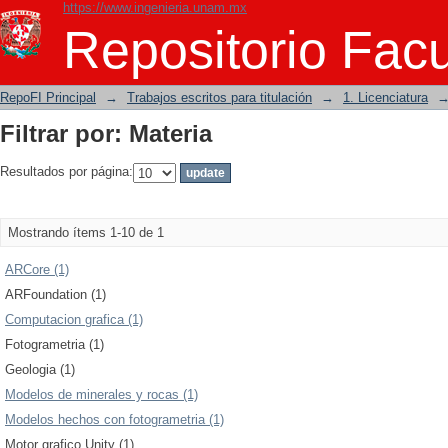
https://www.ingenieria.unam.mx
Filtrar por: Materia
Repositorio Facu
RepoFI Principal
→
Trabajos escritos para titulación
→
1. Licenciatura
Filtrar por: Materia
Resultados por página:
Mostrando ítems 1-10 de 1
ARCore (1)
ARFoundation (1)
Computacion grafica (1)
Fotogrametria (1)
Geologia (1)
Modelos de minerales y rocas (1)
Modelos hechos con fotogrametria (1)
Motor grafico Unity (1)