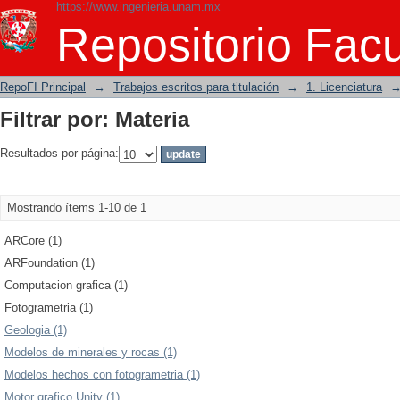
https://www.ingenieria.unam.mx
Filtrar por: Materia
Repositorio Facu
RepoFI Principal
→
Trabajos escritos para titulación
→
1. Licenciatura
Filtrar por: Materia
Resultados por página:
Mostrando ítems 1-10 de 1
ARCore (1)
ARFoundation (1)
Computacion grafica (1)
Fotogrametria (1)
Geologia (1)
Modelos de minerales y rocas (1)
Modelos hechos con fotogrametria (1)
Motor grafico Unity (1)