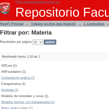
https://www.ingenieria.unam.mx
Filtrar por: Materia
Repositorio Facu
RepoFI Principal
→
Trabajos escritos para titulación
→
1. Licenciatura
Filtrar por: Materia
Resultados por página:
Mostrando ítems 1-10 de 1
ARCore (1)
ARFoundation (1)
Computacion grafica (1)
Fotogrametria (1)
Geologia (1)
Modelos de minerales y rocas (1)
Modelos hechos con fotogrametria (1)
Motor grafico Unity (1)