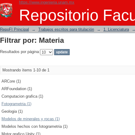
https://www.ingenieria.unam.mx
Filtrar por: Materia
Repositorio Facu
RepoFI Principal
→
Trabajos escritos para titulación
→
1. Licenciatura
Filtrar por: Materia
Resultados por página:
Mostrando ítems 1-10 de 1
ARCore (1)
ARFoundation (1)
Computacion grafica (1)
Fotogrametria (1)
Geologia (1)
Modelos de minerales y rocas (1)
Modelos hechos con fotogrametria (1)
Motor grafico Unity (1)