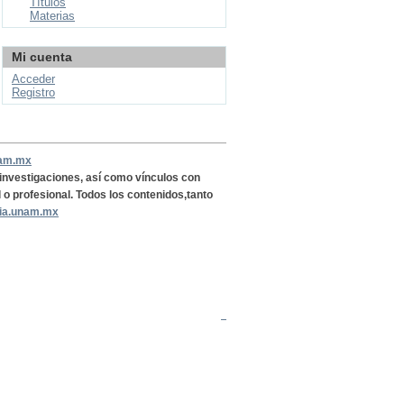
Títulos
Materias
Mi cuenta
Acceder
Registro
nam.mx
, investigaciones, así como vínculos con
l o profesional. Todos los contenidos,tanto
ria.unam.mx