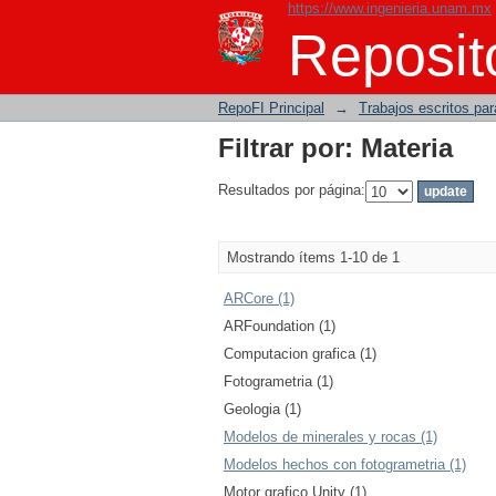
https://www.ingenieria.unam.mx
Filtrar por: Materia
Reposito
RepoFI Principal
→
Trabajos escritos para
Filtrar por: Materia
Resultados por página:
Mostrando ítems 1-10 de 1
ARCore (1)
ARFoundation (1)
Computacion grafica (1)
Fotogrametria (1)
Geologia (1)
Modelos de minerales y rocas (1)
Modelos hechos con fotogrametria (1)
Motor grafico Unity (1)