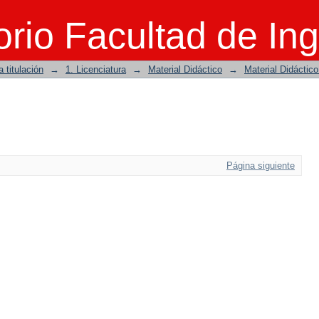
rio Facultad de Ing
 titulación
→
1. Licenciatura
→
Material Didáctico
→
Material Didáctic
Página siguiente