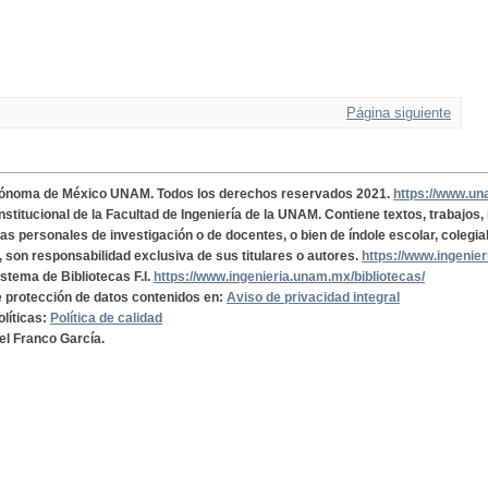
Página siguiente
tónoma de México UNAM. Todos los derechos reservados 2021.
https://www.u
institucional de la Facultad de Ingeniería de la UNAM. Contiene textos, trabajos
cas personales de investigación o de docentes, o bien de índole escolar, colegia
, son responsabilidad exclusiva de sus titulares o autores.
https://www.ingenie
istema de Bibliotecas F.I.
https://www.ingenieria.unam.mx/bibliotecas/
de protección de datos contenidos en:
Aviso de privacidad integral
olíticas:
Política de calidad
el Franco García.