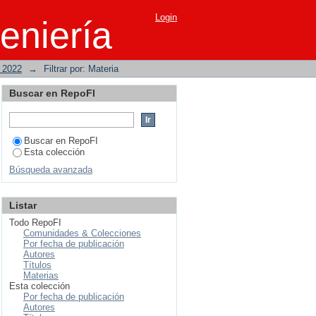
Login
eniería
o 2022
→
Filtrar por: Materia
Buscar en RepoFI
Buscar en RepoFI
Esta colección
Búsqueda avanzada
Listar
Todo RepoFI
Comunidades & Colecciones
Por fecha de publicación
Autores
Títulos
Materias
Esta colección
Por fecha de publicación
Autores