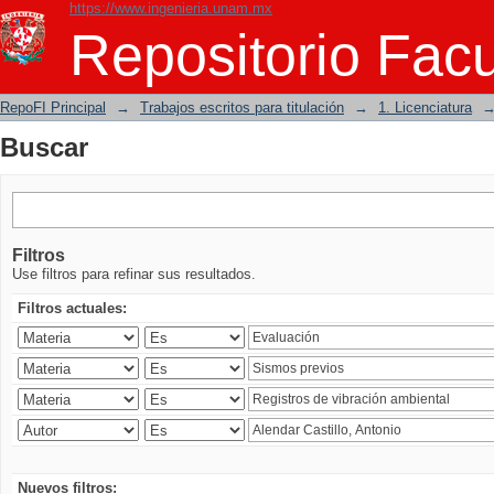
https://www.ingenieria.unam.mx
Buscar
Repositorio Facu
RepoFI Principal
→
Trabajos escritos para titulación
→
1. Licenciatura
Buscar
Filtros
Use filtros para refinar sus resultados.
Filtros actuales:
Nuevos filtros: