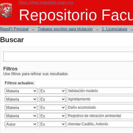
https://www.ingenieria.unam.mx
Buscar
Repositorio Facu
RepoFI Principal
→
Trabajos escritos para titulación
→
1. Licenciatura
Buscar
Filtros
Use filtros para refinar sus resultados.
Filtros actuales: