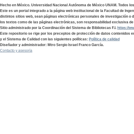
Hecho en México. Universidad Nacional Autónoma de México UNAM. Todos lo
Este es un portal integrado a la página web institucional de la Facultad de Ing
distintos sitios web, sean páginas electrónicas personales de investigación o de
los textos como de las páginas electrónicas, son responsabilidad exclusiva de 
Sitio administrado por la Coordinación del Sistema de Bibliotecas F.I.
https://w
Este repositorio se rige por los preceptos de protección de datos contenidos e
y el Sistema de Calidad con las siguientes políticas:
Política de calidad
Diseñador y administrador: Mtro Sergio Israel Franco García.
Contacto y asesoría