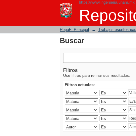
https://www.ingenieria.unam.mx
Buscar
Reposito
RepoFI Principal
→
Trabajos escritos para
Buscar
Filtros
Use filtros para refinar sus resultados.
Filtros actuales: