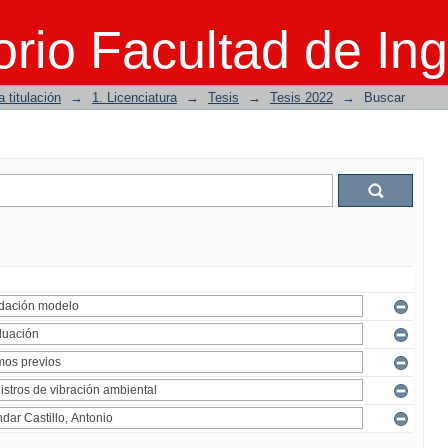
rio Facultad de Ing
 titulación
→
1. Licenciatura
→
Tesis
→
Tesis 2022
→
Buscar