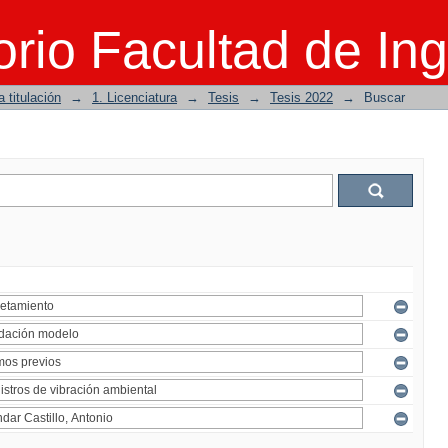
rio Facultad de Ing
 titulación
→
1. Licenciatura
→
Tesis
→
Tesis 2022
→
Buscar