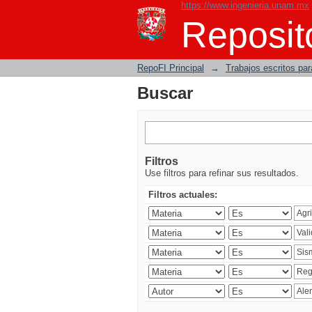
https://www.ingenieria.unam.mx
Buscar
Reposito
RepoFI Principal
→
Trabajos escritos para
Buscar
Filtros
Use filtros para refinar sus resultados.
Filtros actuales: