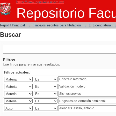
https://www.ingenieria.unam.mx
Buscar
Repositorio Facu
RepoFI Principal
→
Trabajos escritos para titulación
→
1. Licenciatura
Buscar
Filtros
Use filtros para refinar sus resultados.
Filtros actuales: