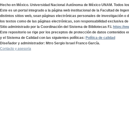
Hecho en México. Universidad Nacional Autónoma de México UNAM. Todos lo
Este es un portal integrado a la página web institucional de la Facultad de Ing
distintos sitios web, sean páginas electrónicas personales de investigación o de
los textos como de las páginas electrónicas, son responsabilidad exclusiva de 
Sitio administrado por la Coordinación del Sistema de Bibliotecas F.I.
https://w
Este repositorio se rige por los preceptos de protección de datos contenidos e
y el Sistema de Calidad con las siguientes políticas:
Política de calidad
Diseñador y administrador: Mtro Sergio Israel Franco García.
Contacto y asesoría