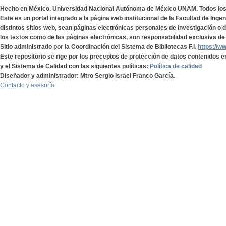
Hecho en México. Universidad Nacional Autónoma de México UNAM. Todos lo
Este es un portal integrado a la página web institucional de la Facultad de Ing
distintos sitios web, sean páginas electrónicas personales de investigación o de
los textos como de las páginas electrónicas, son responsabilidad exclusiva de 
Sitio administrado por la Coordinación del Sistema de Bibliotecas F.I.
https://w
Este repositorio se rige por los preceptos de protección de datos contenidos e
y el Sistema de Calidad con las siguientes políticas:
Política de calidad
Diseñador y administrador: Mtro Sergio Israel Franco García.
Contacto y asesoría