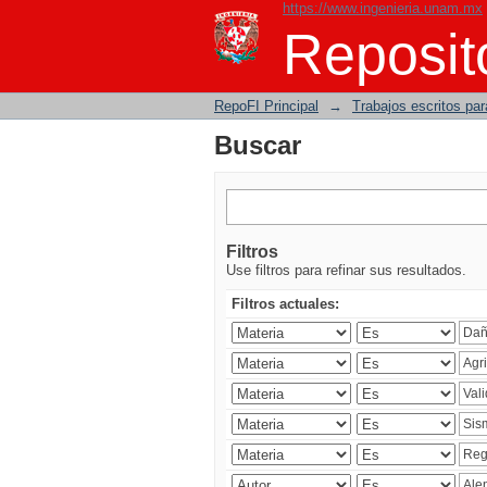
https://www.ingenieria.unam.mx
Buscar
Reposito
RepoFI Principal
→
Trabajos escritos para
Buscar
Filtros
Use filtros para refinar sus resultados.
Filtros actuales: