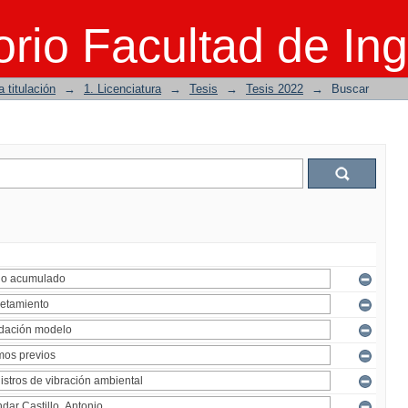
rio Facultad de Ing
 titulación
→
1. Licenciatura
→
Tesis
→
Tesis 2022
→
Buscar