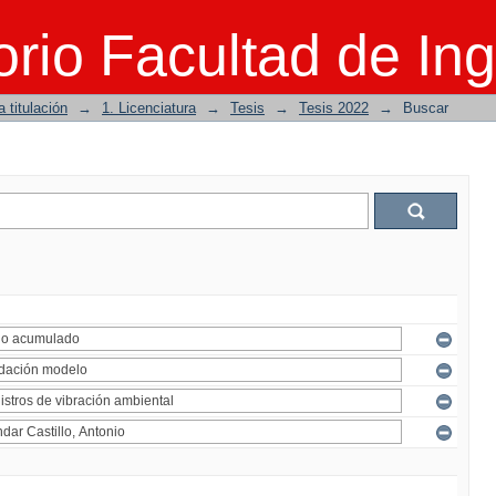
rio Facultad de Ing
 titulación
→
1. Licenciatura
→
Tesis
→
Tesis 2022
→
Buscar