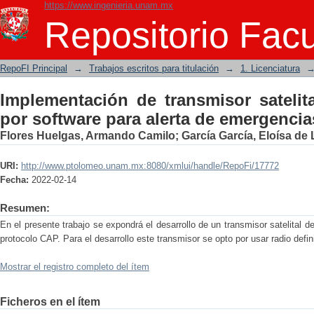
https://www.ingenieria.unam.mx
Implementación de transmisor satelital
Repositorio Facu
de emergencias
RepoFI Principal
→
Trabajos escritos para titulación
→
1. Licenciatura
Implementación de transmisor satelita
por software para alerta de emergencia
Flores Huelgas, Armando Camilo
;
García García, Eloísa de
URI:
http://www.ptolomeo.unam.mx:8080/xmlui/handle/RepoFi/17772
Fecha:
2022-02-14
Resumen:
En el presente trabajo se expondrá el desarrollo de un transmisor satelital 
protocolo CAP. Para el desarrollo este transmisor se opto por usar radio defin
Mostrar el registro completo del ítem
Ficheros en el ítem