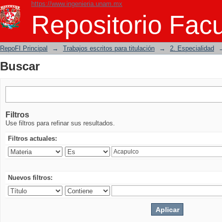
https://www.ingenieria.unam.mx
Buscar
Repositorio Facu
RepoFI Principal
→
Trabajos escritos para titulación
→
2. Especialidad
Buscar
Filtros
Use filtros para refinar sus resultados.
Filtros actuales:
Nuevos filtros: