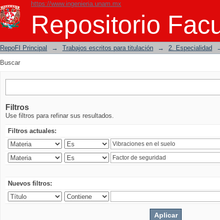
https://www.ingenieria.unam.mx
Buscar
Repositorio Facu
RepoFI Principal
→
Trabajos escritos para titulación
→
2. Especialidad
Buscar
Filtros
Use filtros para refinar sus resultados.
Filtros actuales:
Nuevos filtros: