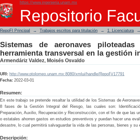
https://www.ingenieria.unam.mx
Sistemas de aeronaves piloteadas a di
Repositorio Facu
gestión integral del riesgo
RepoFI Principal
→
Trabajos escritos para titulación
→
1. Licenciatura
Sistemas de aeronaves piloteadas
herramienta transversal en la gestión i
Armendáriz Valdez, Moisés Osvaldo
URI:
http://www.ptolomeo.unam.mx:8080/xmlui/handle/RepoFi/17791
Fecha:
2022-03-01
Resumen:
En este trabajo se pretende resaltar la utilidad de los Sistemas de Aeronave
8 fases de la Gestión Integral del Riesgo, las cuales son: Identificació
Preparación, Auxilio, Recuperación y Reconstrucción, con el fin de que las u
o estatales ahorren gastos en estudios preventivos y puedan hacer una eva
desastre, lo cual permitirá salvaguardar la vida de las personas, bienes y su 
Descripción: