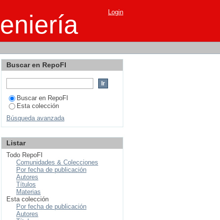
Login
eniería
Buscar en RepoFI
Buscar en RepoFI
Esta colección
Búsqueda avanzada
Listar
Todo RepoFI
Comunidades & Colecciones
Por fecha de publicación
Autores
Títulos
Materias
Esta colección
Por fecha de publicación
Autores