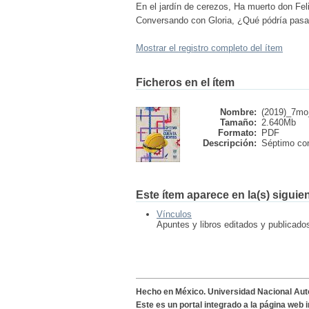
En el jardín de cerezos, Ha muerto don Feli
Conversando con Gloria, ¿Qué pódría pasar
Mostrar el registro completo del ítem
Ficheros en el ítem
Nombre:
(2019)_7mo
Tamaño:
2.640Mb
Formato:
PDF
Descripción:
Séptimo con
Este ítem aparece en la(s) siguie
Vínculos
Apuntes y libros editados y publicad
Hecho en México. Universidad Nacional Au
Este es un portal integrado a la página web 