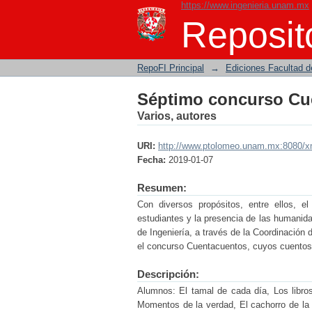
https://www.ingenieria.unam.mx
Séptimo concurso Cu
Reposito
RepoFI Principal
→
Ediciones Facultad d
Séptimo concurso Cu
Varios, autores
URI:
http://www.ptolomeo.unam.mx:8080/x
Fecha:
2019-01-07
Resumen:
Con diversos propósitos, entre ellos, el
estudiantes y la presencia de las humanida
de Ingeniería, a través de la Coordinació
el concurso Cuentacuentos, cuyos cuentos 
Descripción:
Alumnos: El tamal de cada día, Los libr
Momentos de la verdad, El cachorro de la 