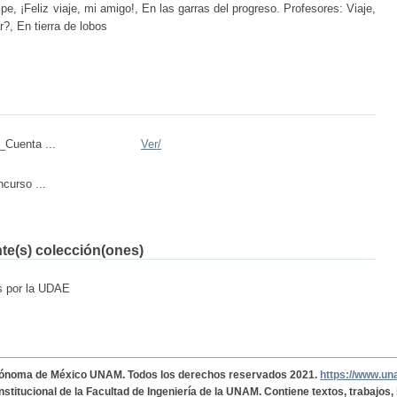
pe, ¡Feliz viaje, mi amigo!, En las garras del progreso. Profesores: Viaje,
?, En tierra de lobos
_Cuenta ...
Ver/
curso ...
nte(s) colección(ones)
os por la UDAE
tónoma de México UNAM. Todos los derechos reservados 2021.
https://www.u
institucional de la Facultad de Ingeniería de la UNAM. Contiene textos, trabajos