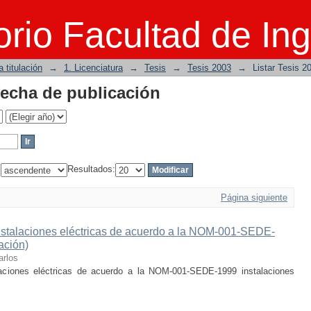
 fecha de publicación
rio Facultad de Ing
 titulación
→
1. Licenciatura
→
Tesis
→
Tesis 2003
→
Listar Tesis 2
 fecha de publicación
:
Resultados:
Página siguiente
instalaciones eléctricas de acuerdo a la NOM-001-SEDE-
zación)
rlos
laciones eléctricas de acuerdo a la NOM-001-SEDE-1999 instalaciones