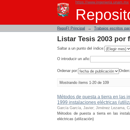
https://www.ingenieria.unam.mx
Listar Tesis 2003 por
Reposito
RepoFI Principal
→
Trabajos escritos para
Listar Tesis 2003 por
Saltar a un punto del índice:
O introducir un año:
Ordenar por:
Orden
Mostrando ítems 1-20 de 109
Métodos de puesta a tierra en las 
1999 instalaciones eléctricas (utili
García García, Javier
;
Jiménez Lezama, Ca
Métodos de puesta a tierra en las insta
eléctricas (utilización)