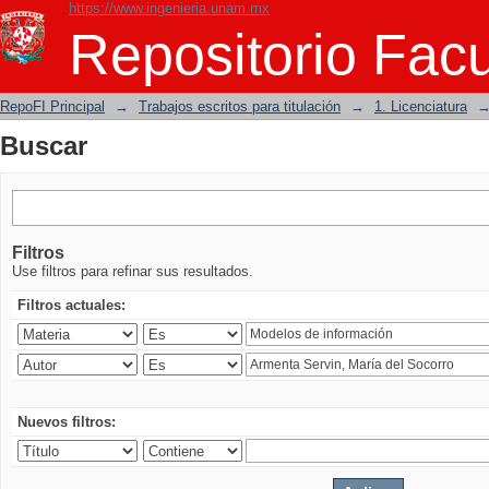
https://www.ingenieria.unam.mx
Buscar
Repositorio Facu
RepoFI Principal
→
Trabajos escritos para titulación
→
1. Licenciatura
Buscar
Filtros
Use filtros para refinar sus resultados.
Filtros actuales:
Nuevos filtros: