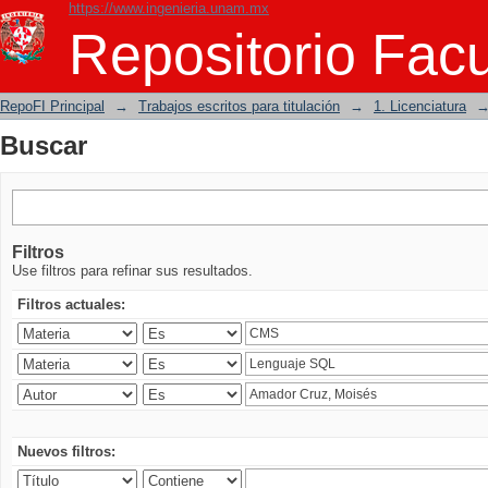
https://www.ingenieria.unam.mx
Buscar
Repositorio Facu
RepoFI Principal
→
Trabajos escritos para titulación
→
1. Licenciatura
Buscar
Filtros
Use filtros para refinar sus resultados.
Filtros actuales:
Nuevos filtros: