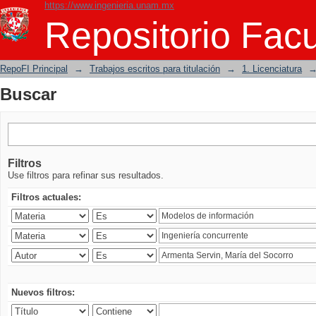
https://www.ingenieria.unam.mx
Buscar
Repositorio Facu
RepoFI Principal
→
Trabajos escritos para titulación
→
1. Licenciatura
Buscar
Filtros
Use filtros para refinar sus resultados.
Filtros actuales:
Nuevos filtros: