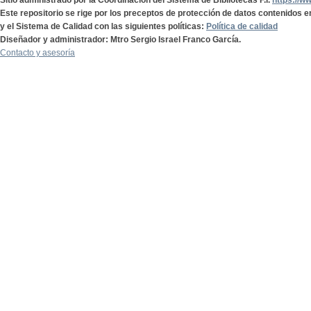
Sitio administrado por la Coordinación del Sistema de Bibliotecas F.I.
https://w
Este repositorio se rige por los preceptos de protección de datos contenidos e
y el Sistema de Calidad con las siguientes políticas:
Política de calidad
Diseñador y administrador: Mtro Sergio Israel Franco García.
Contacto y asesoría