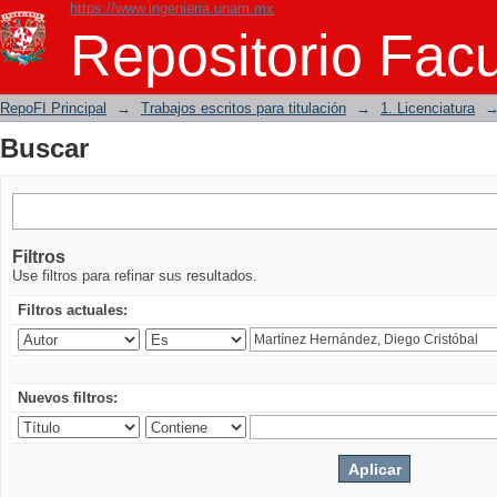
https://www.ingenieria.unam.mx
Buscar
Repositorio Facu
RepoFI Principal
→
Trabajos escritos para titulación
→
1. Licenciatura
Buscar
Filtros
Use filtros para refinar sus resultados.
Filtros actuales:
Nuevos filtros: