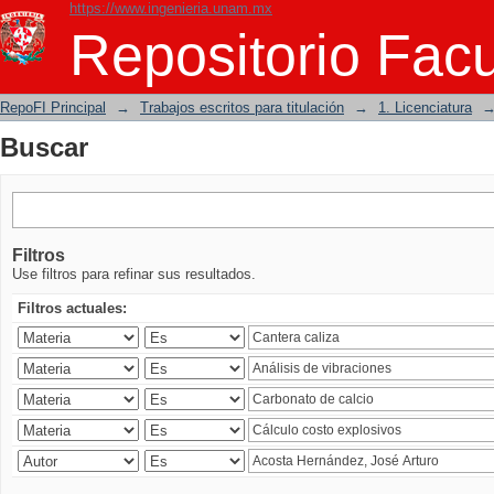
https://www.ingenieria.unam.mx
Buscar
Repositorio Facu
RepoFI Principal
→
Trabajos escritos para titulación
→
1. Licenciatura
Buscar
Filtros
Use filtros para refinar sus resultados.
Filtros actuales: