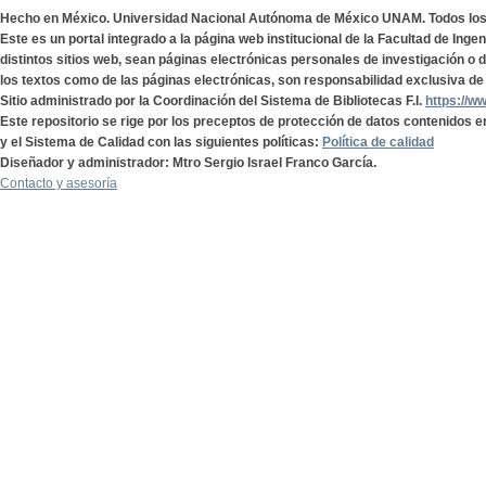
Hecho en México. Universidad Nacional Autónoma de México UNAM. Todos lo
Este es un portal integrado a la página web institucional de la Facultad de Ing
distintos sitios web, sean páginas electrónicas personales de investigación o de
los textos como de las páginas electrónicas, son responsabilidad exclusiva de 
Sitio administrado por la Coordinación del Sistema de Bibliotecas F.I.
https://w
Este repositorio se rige por los preceptos de protección de datos contenidos e
y el Sistema de Calidad con las siguientes políticas:
Política de calidad
Diseñador y administrador: Mtro Sergio Israel Franco García.
Contacto y asesoría