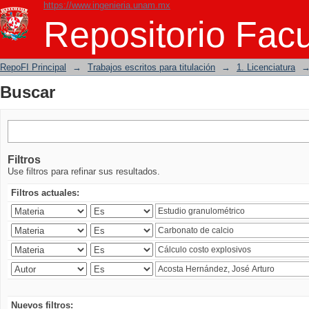
https://www.ingenieria.unam.mx
Buscar
Repositorio Facu
RepoFI Principal
→
Trabajos escritos para titulación
→
1. Licenciatura
Buscar
Filtros
Use filtros para refinar sus resultados.
Filtros actuales:
Nuevos filtros: