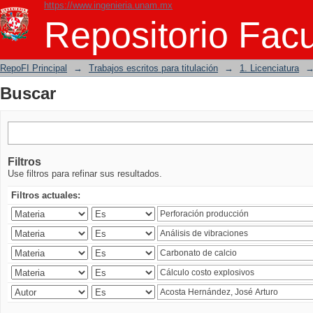
https://www.ingenieria.unam.mx
Buscar
Repositorio Facu
RepoFI Principal
→
Trabajos escritos para titulación
→
1. Licenciatura
Buscar
Filtros
Use filtros para refinar sus resultados.
Filtros actuales: