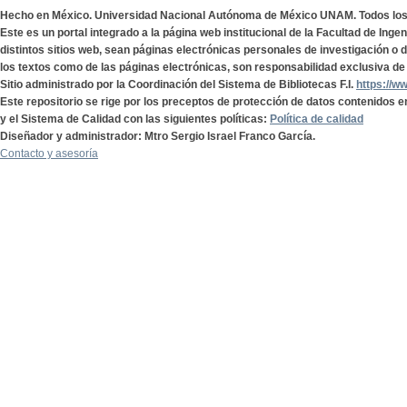
Hecho en México. Universidad Nacional Autónoma de México UNAM. Todos lo
Este es un portal integrado a la página web institucional de la Facultad de Ing
distintos sitios web, sean páginas electrónicas personales de investigación o de
los textos como de las páginas electrónicas, son responsabilidad exclusiva de 
Sitio administrado por la Coordinación del Sistema de Bibliotecas F.I.
https://w
Este repositorio se rige por los preceptos de protección de datos contenidos e
y el Sistema de Calidad con las siguientes políticas:
Política de calidad
Diseñador y administrador: Mtro Sergio Israel Franco García.
Contacto y asesoría