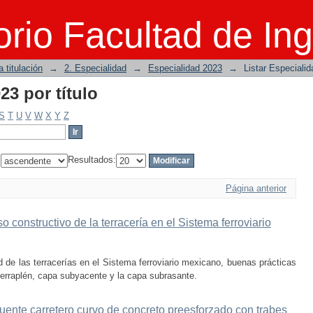
23 por título
rio Facultad de Ing
 titulación
→
2. Especialidad
→
Especialidad 2023
→
Listar Especialid
23 por título
S
T
U
V
W
X
Y
Z
:
Resultados:
Página anterior
 constructivo de la terracería en el Sistema ferroviario
 de las terracerías en el Sistema ferroviario mexicano, buenas prácticas
terraplén, capa subyacente y la capa subrasante.
uente carretero curvo de concreto preesforzado con trabes