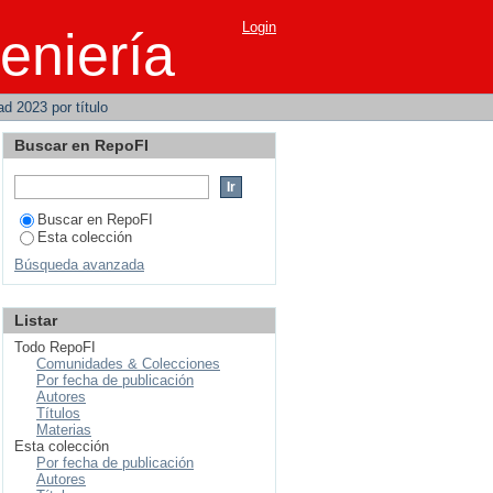
Login
eniería
ad 2023 por título
Buscar en RepoFI
Buscar en RepoFI
Esta colección
Búsqueda avanzada
Listar
Todo RepoFI
Comunidades & Colecciones
Por fecha de publicación
Autores
Títulos
Materias
Esta colección
Por fecha de publicación
Autores