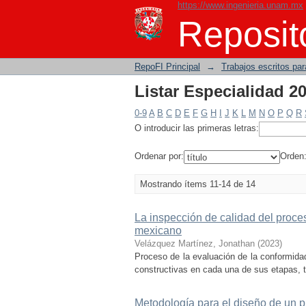
https://www.ingenieria.unam.mx
Listar Especialidad 20
Reposito
RepoFI Principal
→
Trabajos escritos para
Listar Especialidad 20
0-9
A
B
C
D
E
F
G
H
I
J
K
L
M
N
O
P
Q
R
O introducir las primeras letras:
Ordenar por:
Orden
Mostrando ítems 11-14 de 14
La inspección de calidad del proceso
mexicano
Velázquez Martínez, Jonathan
(
2023
)
Proceso de la evaluación de la conformidad
constructivas en cada una de sus etapas, 
Metodología para el diseño de un p