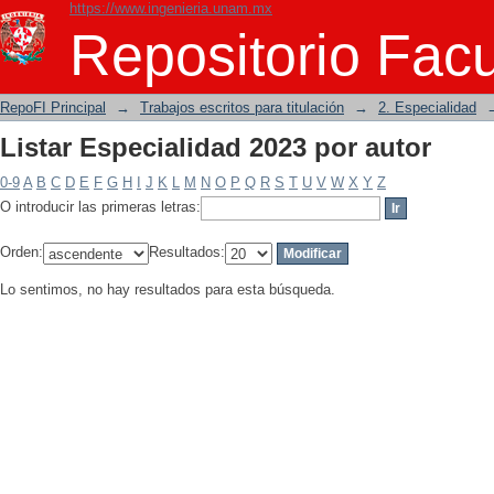
https://www.ingenieria.unam.mx
Listar Especialidad 2023 por autor
Repositorio Facu
RepoFI Principal
→
Trabajos escritos para titulación
→
2. Especialidad
Listar Especialidad 2023 por autor
0-9
A
B
C
D
E
F
G
H
I
J
K
L
M
N
O
P
Q
R
S
T
U
V
W
X
Y
Z
O introducir las primeras letras:
Orden:
Resultados:
Lo sentimos, no hay resultados para esta búsqueda.