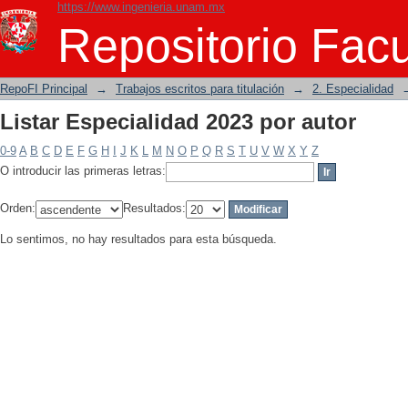
https://www.ingenieria.unam.mx
Listar Especialidad 2023 por autor
Repositorio Facu
RepoFI Principal
→
Trabajos escritos para titulación
→
2. Especialidad
Listar Especialidad 2023 por autor
0-9
A
B
C
D
E
F
G
H
I
J
K
L
M
N
O
P
Q
R
S
T
U
V
W
X
Y
Z
O introducir las primeras letras:
Orden:
Resultados:
Lo sentimos, no hay resultados para esta búsqueda.