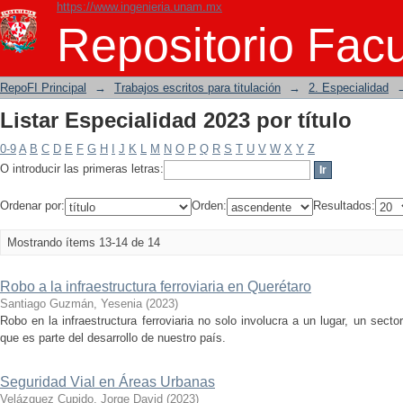
https://www.ingenieria.unam.mx
Listar Especialidad 2023 por título
Repositorio Facu
RepoFI Principal
→
Trabajos escritos para titulación
→
2. Especialidad
Listar Especialidad 2023 por título
0-9
A
B
C
D
E
F
G
H
I
J
K
L
M
N
O
P
Q
R
S
T
U
V
W
X
Y
Z
O introducir las primeras letras:
Ordenar por:
Orden:
Resultados:
Mostrando ítems 13-14 de 14
Robo a la infraestructura ferroviaria en Querétaro
Santiago Guzmán, Yesenia
(
2023
)
Robo en la infraestructura ferroviaria no solo involucra a un lugar, un secto
que es parte del desarrollo de nuestro país.
Seguridad Vial en Áreas Urbanas
Velázquez Cupido, Jorge David
(
2023
)