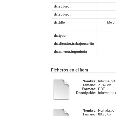
dc.subject
dc.subject
dc.title
Mejor
dc.type
dc.director.trabajoescrito
dc.carrera.ingenieria
Ficheros en el ítem
Nombre:
Informe.pdf
Tamaño:
2.742Mb
Formato:
PDF
Descripción:
Informe de a
Nombre:
Portada.pdf
Tamaño:
88.70Kb