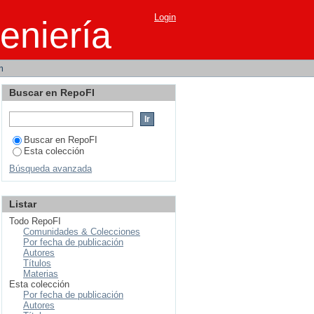
venta de soluciones de
Login
eniería
m
Buscar en RepoFI
Buscar en RepoFI
Esta colección
Búsqueda avanzada
Listar
Todo RepoFI
Comunidades & Colecciones
Por fecha de publicación
Autores
Títulos
Materias
Esta colección
Por fecha de publicación
Autores