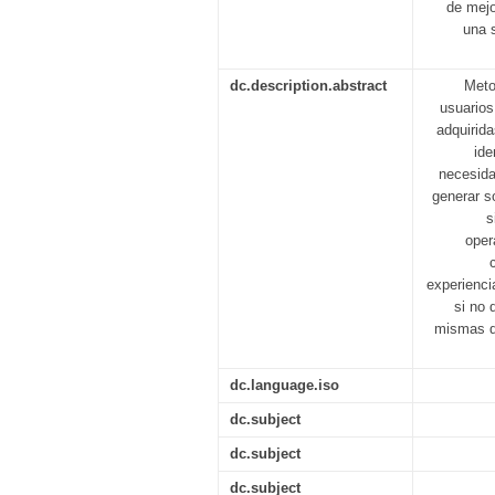
de mejo
una 
dc.description.abstract
Meto
usuarios
adquirid
ide
necesida
generar s
s
oper
experienci
si no 
mismas qu
dc.language.iso
dc.subject
dc.subject
dc.subject