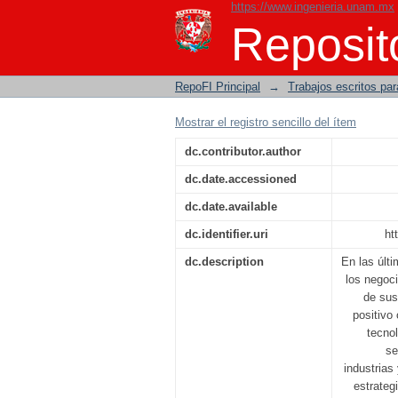
https://www.ingenieria.unam.mx
Mejorando la experien
Reposito
tecnología consultiva
RepoFI Principal
→
Trabajos escritos para
Mostrar el registro sencillo del ítem
dc.contributor.author
dc.date.accessioned
dc.date.available
dc.identifier.uri
ht
dc.description
En las últ
los negoci
de sus
positivo
tecno
se
industrias
estrateg