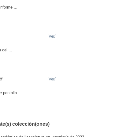
nforme ...
Ver/
 del ...
df
Ver/
 pantalla ...
nte(s) colección(ones)