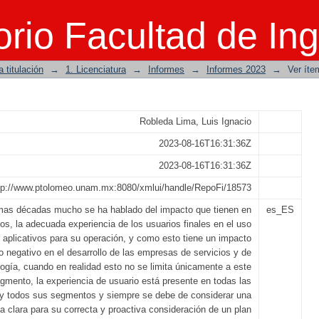
cia del usuario final a través de una 
rio Facultad de Ing
 titulación
→
1. Licenciatura
→
Informes
→
Informes 2023
→
Ver íte
Robleda Lima, Luis Ignacio
2023-08-16T16:31:36Z
2023-08-16T16:31:36Z
tp://www.ptolomeo.unam.mx:8080/xmlui/handle/RepoFi/18573
imas décadas mucho se ha hablado del impacto que tienen en
es_ES
os, la adecuada experiencia de los usuarios finales en el uso
 aplicativos para su operación, y como esto tiene un impacto
 o negativo en el desarrollo de las empresas de servicios y de
logía, cuando en realidad esto no se limita únicamente a este
gmento, la experiencia de usuario está presente en todas las
 y todos sus segmentos y siempre se debe de considerar una
ia clara para su correcta y proactiva consideración de un plan