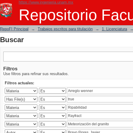
https://www.ingenieria.unam.mx
Buscar
Repositorio Facu
RepoFI Principal
→
Trabajos escritos para titulación
→
1. Licenciatura
Buscar
Filtros
Use filtros para refinar sus resultados.
Filtros actuales: