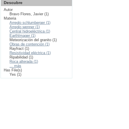
Descubre
Autor
Bravo Flores, Javier (1)
Materia
Arreglo schlumberger (1)
Arreglo wenner (1)
Central hidroeléctrica (1)
EarthImager (1)
Meteorización del granito (1)
Obras de contención (1)
Rayfract (1)
Resistividad eléctrica (1)
Ripabilidad (1)
Roca alterada (1)
... más
Has File(s)
Yes (1)