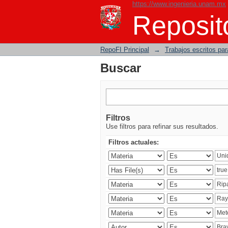
https://www.ingenieria.unam.mx
Buscar
Reposito
RepoFI Principal
→
Trabajos escritos para
Buscar
Filtros
Use filtros para refinar sus resultados.
Filtros actuales: