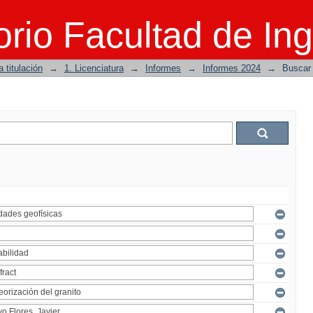
rio Facultad de Ing
 titulación
→
1. Licenciatura
→
Informes
→
Informes 2024
→
Buscar