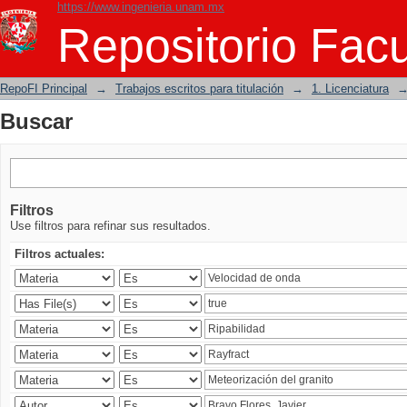
https://www.ingenieria.unam.mx
Buscar
Repositorio Facu
RepoFI Principal
→
Trabajos escritos para titulación
→
1. Licenciatura
Buscar
Filtros
Use filtros para refinar sus resultados.
Filtros actuales: