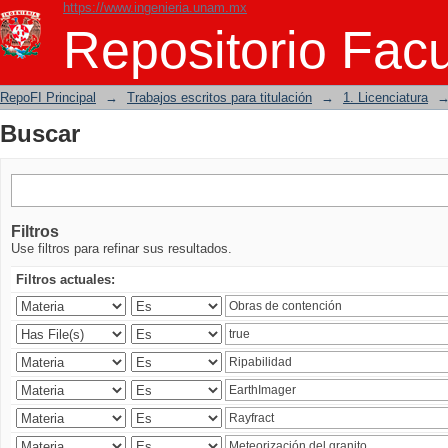
https://www.ingenieria.unam.mx
Buscar
Repositorio Facu
RepoFI Principal
→
Trabajos escritos para titulación
→
1. Licenciatura
Buscar
Filtros
Use filtros para refinar sus resultados.
Filtros actuales: