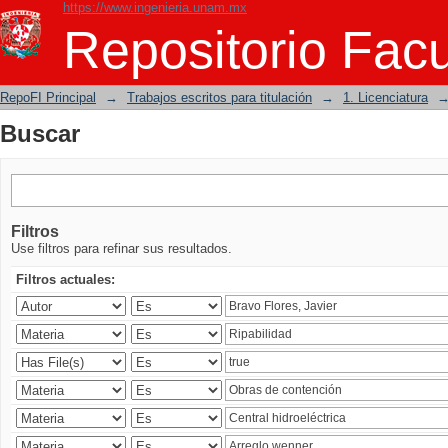
https://www.ingenieria.unam.mx
Buscar
Repositorio Facu
RepoFI Principal
→
Trabajos escritos para titulación
→
1. Licenciatura
Buscar
Filtros
Use filtros para refinar sus resultados.
Filtros actuales: