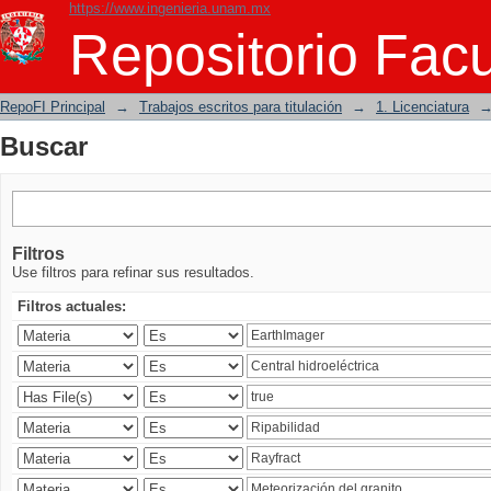
https://www.ingenieria.unam.mx
Buscar
Repositorio Facu
RepoFI Principal
→
Trabajos escritos para titulación
→
1. Licenciatura
Buscar
Filtros
Use filtros para refinar sus resultados.
Filtros actuales: