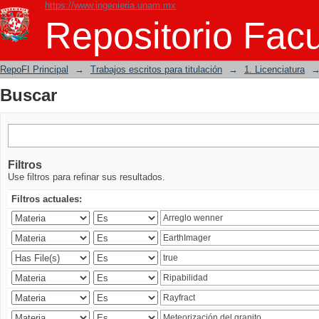
https://www.ingenieria.unam.mx
Buscar
Repositorio Facu
RepoFI Principal
→
Trabajos escritos para titulación
→
1. Licenciatura
Buscar
Filtros
Use filtros para refinar sus resultados.
Filtros actuales: