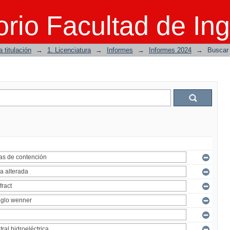
rio Facultad de Ing
 titulación
→
1. Licenciatura
→
Informes
→
Informes 2024
→
Buscar