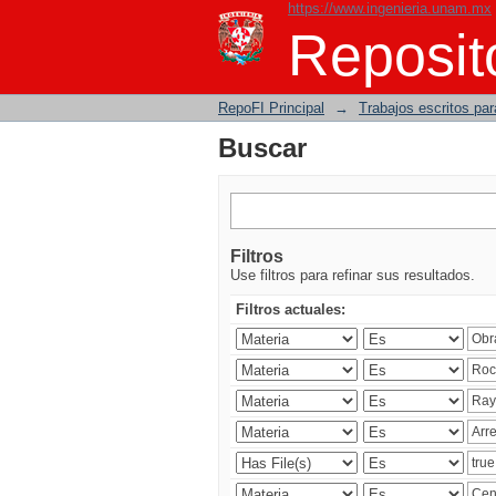
https://www.ingenieria.unam.mx
Buscar
Reposito
RepoFI Principal
→
Trabajos escritos para
Buscar
Filtros
Use filtros para refinar sus resultados.
Filtros actuales: