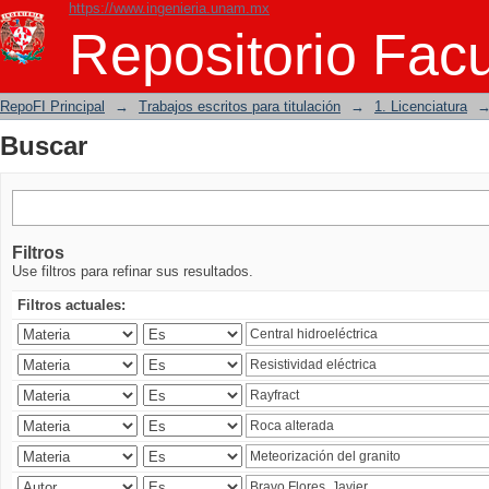
https://www.ingenieria.unam.mx
Buscar
Repositorio Facu
RepoFI Principal
→
Trabajos escritos para titulación
→
1. Licenciatura
Buscar
Filtros
Use filtros para refinar sus resultados.
Filtros actuales: