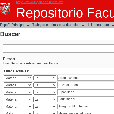
https://www.ingenieria.unam.mx
Buscar
Repositorio Facu
RepoFI Principal
→
Trabajos escritos para titulación
→
1. Licenciatura
Buscar
Filtros
Use filtros para refinar sus resultados.
Filtros actuales: