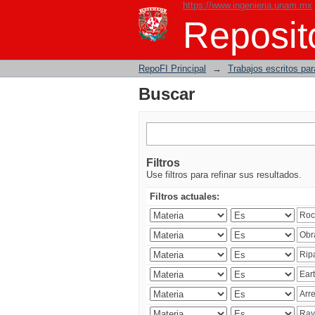
https://www.ingenieria.unam.mx
Buscar
Reposito
RepoFI Principal
→
Trabajos escritos para
Buscar
Filtros
Use filtros para refinar sus resultados.
Filtros actuales: