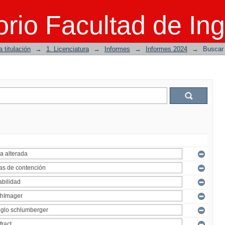
rio Facultad de Ing
 titulación
→
1. Licenciatura
→
Informes
→
Informes 2024
→
Buscar