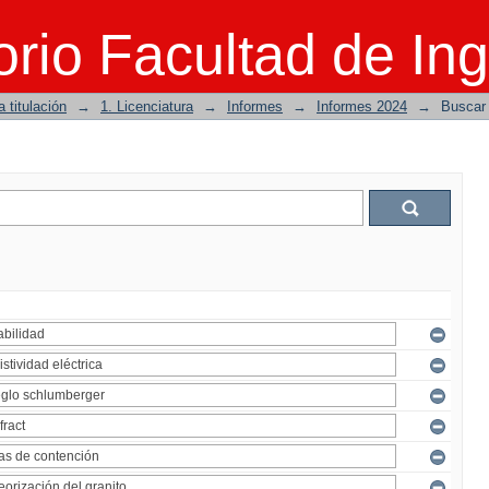
rio Facultad de Ing
 titulación
→
1. Licenciatura
→
Informes
→
Informes 2024
→
Buscar