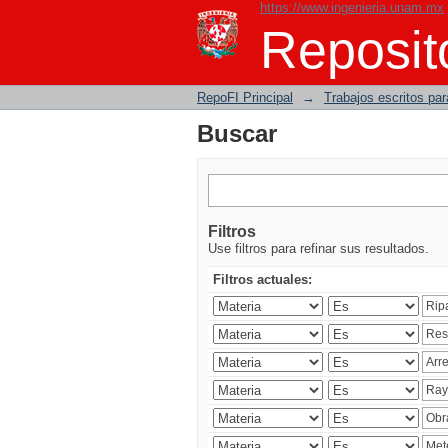
https://www.ingenieria.unam.mx
Buscar
Reposito
RepoFI Principal
→
Trabajos escritos para
Buscar
Filtros
Use filtros para refinar sus resultados.
Filtros actuales: